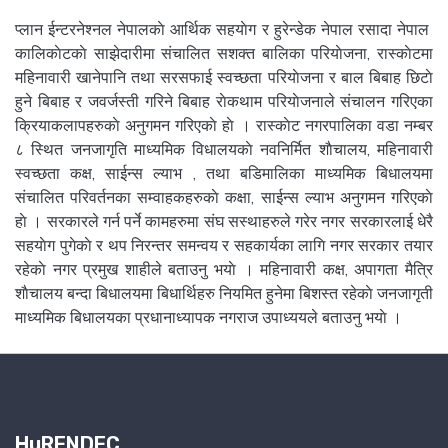
प्लान ईन्टरनेश्नल नेपालकाे आर्थिक सहयाेग र हुरेन्डेक नेपाल रसादा नेपाल
कालिकाेटकाे साझेदारीमा संचालित सशक्त बालिका परियाेजना, रास्काेटमा
महिनावारी खानेपानि तथा सरसफाई स्वच्छता परियाेजना र बाल बिबाह छिटाे
हुने बिबाह र जवर्जस्ती गरिने बिबाह राेकथाम परियाेजनाले संचालन गरिएका
क्रियाकलापहरुकाे अनुगमन गरिएकाे हाे । रास्काेट नगरपालिका वडा नम्बर
८ स्थित जनजागृति माध्यमिक विधालयकाे नवनिर्मित शाैचालय, महिनावारी
स्वच्छता कक्ष, साईन्स ल्याभ , तथा बडिमालिका माध्यमिक बिधालयमा
संचालित परिवर्तनका सम्वाहकहरुकाे कक्षा, साईन्स ल्याभ अनुगमन गरिएकाे
हाे । सरकारले गर्न पर्ने कामहरुमा संघ सस्थाहरुले गरेर नगर सरकारलाई धेरै
सहयाेग पुगेकाे र थप निरन्तर समन्वय र सहकार्यका लागि नगर सरकार तयार
रहेकाे नगर प्रमुख शाहीले बताउनु भयाे । महिनावारी कक्ष, अपागता मैत्रि
शाैचालय बन्दा बिधालयमा बिधार्थिहरु नियमित हुनेमा बिशस्त रहेकाे जनजागृती
माध्यमिक बिधालयका प्रधानाध्यापक नगराज उपाध्ययले बताउनु भयाे ।
HuRENDEC